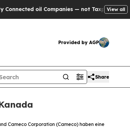
nected oil Companies — not Taxpayers — the Chanc
View all
Provided by AGP
Share
 Kanada
nd Cameco Corporation (Cameco) haben eine