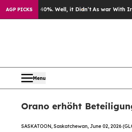
ound 40%. Well, it Didn’t
As war With Iran Drov
AGP PICKS
Menu
Orano erhöht Beteiligu
SASKATOON, Saskatchewan, June 02, 2026 (GL