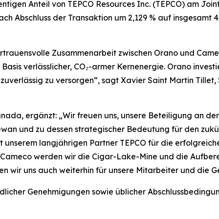
ntigen Anteil von TEPCO Resources Inc. (TEPCO) am Joint
 nach Abschluss der Transaktion um 2,129 % auf insgesamt 
vertrauensvolle Zusammenarbeit zwischen Orano und Camec
Basis verlässlicher, CO₂-armer Kernenergie. Orano investie
verlässig zu versorgen“, sagt Xavier Saint Martin Tillet,
nada, ergänzt: „Wir freuen uns, unsere Beteiligung an de
hewan und zu dessen strategischer Bedeutung für den zukü
lt unserem langjährigen Partner TEPCO für die erfolgrei
t Cameco werden wir die Cigar-Lake-Mine und die Aufber
en wir uns auch weiterhin für unsere Mitarbeiter und die G
licher Genehmigungen sowie üblicher Abschlussbedingung