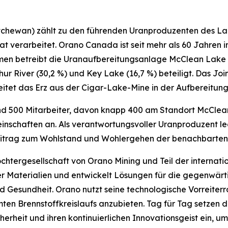
atchewan) zählt zu den führenden Uranproduzenten des La
t verarbeitet. Orano Canada ist seit mehr als 60 Jahren 
men betreibt die Uranaufbereitungsanlage McClean Lake 
hur River (30,2 %) und Key Lake (16,7 %) beteiligt. Das J
itet das Erz aus der Cigar-Lake-Mine in der Aufbereitu
 500 Mitarbeiter, davon knapp 400 am Standort McClean 
schaften an. Als verantwortungsvoller Uranproduzent l
 Beitrag zum Wohlstand und Wohlergehen der benachbarte
chtergesellschaft von Orano Mining und Teil der internat
r Materialien und entwickelt Lösungen für die gegenwärt
 Gesundheit. Orano nutzt seine technologische Vorreiter
en Brennstoffkreislaufs anzubieten. Tag für Tag setzen d
erheit und ihren kontinuierlichen Innovationsgeist ein, um