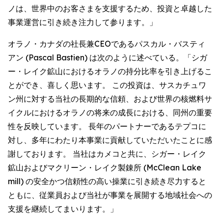
ノは、世界中のお客さまを支援するため、投資と卓越した
事業運営に引き続き注力して参ります。」
オラノ・カナダの社長兼CEOであるパスカル・バスティ
アン (Pascal Bastien) は次のように述べている。「シガ
ー・レイク鉱山におけるオラノの持分比率を引き上げるこ
とができ、喜しく思います。 この投資は、サスカチュワ
ン州に対する当社の長期的な信頼、および世界の核燃料サ
イクルにおけるオラノの将来の成長における、同州の重要
性を反映しています。 長年のパートナーであるテプコに
対し、多年にわたり本事業に貢献していただいたことに感
謝しております。 当社はカメコと共に、シガー・レイク
鉱山およびマクリーン・レイク製錬所 (McClean Lake
mill) の安全かつ信頼性の高い操業に引き続き尽力すると
ともに、従業員および当社が事業を展開する地域社会への
支援を継続してまいります。」