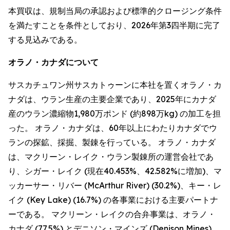
本買収は、規制当局の承認および標準的クロージング条件
を満たすことを条件としており、2026年第3四半期に完了
する見込みである。
オラノ・カナダについて
サスカチュワン州サスカトゥーンに本社を置くオラノ・カ
ナダは、ウラン生産の主要企業であり、2025年にカナダ
産のウラン濃縮物1,980万ポンド (約898万kg) の加工を担
った。 オラノ・カナダは、60年以上にわたりカナダでウ
ランの探鉱、採掘、製錬を行っている。 オラノ・カナダ
は、マクリーン・レイク・ウラン製錬所の運営会社であ
り、シガー・レイク (現在40.453%、42.582%に増加)、マ
ッカーサー・リバー (McArthur River) (30.2%)、キー・レ
イク (Key Lake) (16.7%) の各事業における主要パートナ
ーである。 マクリーン・レイクの合弁事業は、オラノ・
カナダ (77.5%) とデニソン・マインズ (Denison Mines)