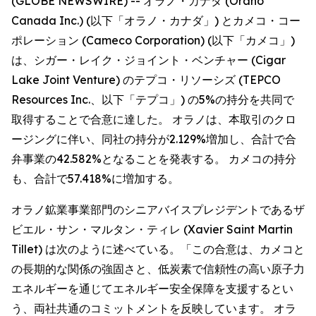
(GLOBE NEWSWIRE) -- オラノ・カナダ (Orano
Canada Inc.) (以下「オラノ・カナダ」) とカメコ・コー
ポレーション (Cameco Corporation) (以下「カメコ」)
は、シガー・レイク・ジョイント・ベンチャー (Cigar
Lake Joint Venture) のテプコ・リソーシズ (TEPCO
Resources Inc.、以下「テプコ」) の5%の持分を共同で
取得することで合意に達した。 オラノは、本取引のクロ
ージングに伴い、同社の持分が2.129%増加し、合計で合
弁事業の42.582%となることを発表する。 カメコの持分
も、合計で57.418%に増加する。
オラノ鉱業事業部門のシニアバイスプレジデントであるザ
ビエル・サン・マルタン・ティレ (Xavier Saint Martin
Tillet) は次のように述べている。「この合意は、カメコと
の長期的な関係の強固さと、低炭素で信頼性の高い原子力
エネルギーを通じてエネルギー安全保障を支援するとい
う、両社共通のコミットメントを反映しています。 オラ