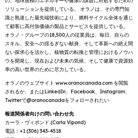
の、地球規模のエネルギーや健康の課題に対処するための
ソリューションを提供している。 オラノは、その専門知
識と熟達した最先端技術により、燃料サイクル全体を通じ
て顧客に高付加価値の製品とサービスを提供している。
オラノ・グループの18,500人の従業員は、毎日、自らの
スキル、安全への揺るぎない献身、そして革新への絶え間
ない探求心を活かし、核物質の転換と管理におけるノウハ
ウを開発し、現在および未来の気候、そして健康で資源効
率の高い世界のために尽力している。
オラノのウェブサイト www.oranocanada.com を閲覧
されるか、またはLinkedIn、Facebook、Instagram、
Twitterで@oranocanadaをフォローされたい
報道関係者向けの問い合わせ先
カーラ・ヴィポンド (Carla Vipond)
電話：+1 (306) 343-4518