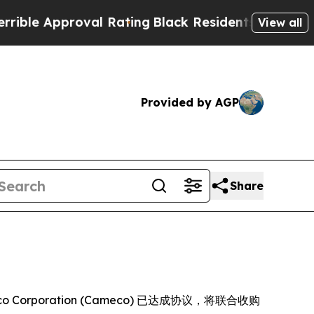
 Approval Rating
Black Residents Warned of Abus
View all
Provided by AGP
Share
ameco Corporation (Cameco) 已达成协议，将联合收购