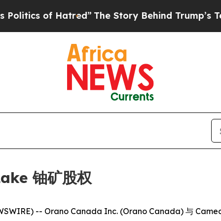
ics of Hatred”
The Story Behind Trump’s Terrible
Lake 铀矿股权
WIRE) -- Orano Canada Inc. (Orano Canada) 与 C