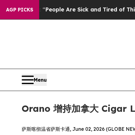
gan Win: “People Are Sick and Tired of This Polit
AGP PICKS
Menu
Orano 增持加拿大 Cigar 
萨斯喀彻温省萨斯卡通, June 02, 2026 (GLOBE NEWS