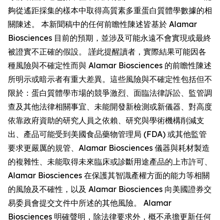
夠從遙距採集的樣本中取得高質素多重蛋白質體學數據的相
關陳述。 本新聞稿中的任何前瞻性陳述皆基於 Alamar
Biosciences 目前的預期，並涉及可能永遠不會實現或最終
被證實不正確的假設。 謹此提醒讀者，實際結果可能因各
種風險與不確定性而與 Alamar Biosciences 的前瞻性陳述
所明示或暗示者有重大差異。這些風險與不確定性包括但不
限於：蛋白質體學市場的競爭激烈、面臨法律訴訟、監管調
查及其他法律相關事宜、未能開發新檢測或新儀器、對高度
依靠政府資助的研究人員之依賴、研究與學術機構削減支
出、產品可能受到美國食品藥物管理局 (FDA) 或其他監管
要求更嚴厲的規管、Alamar Biosciences 儀器與耗材製造
的複雜性、未能取得未來臨床或診斷用途產品的上市許可、
Alamar Biosciences 在保護其智識產權方面的能力等相關
的風險及不確性，以及 Alamar Biosciences 向美國證券交
易委員會提交文件中所述的其他風險。 Alamar
Biosciences 明確聲明，除法律要求外，概不承擔更新任何