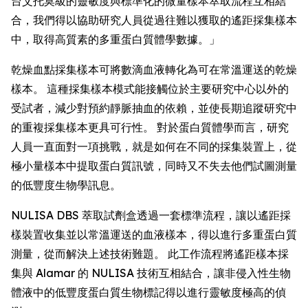
台艾托莫級的靈敏度與標準化的微量樣本萃取流程互相結
合，我們得以協助研究人員從過往難以獲取的遙距採集樣本
中，取得高質素的多重蛋白質體學數據。」
乾燥血點採集樣本可將數滴血液轉化為可在常溫運送的乾燥
樣本。 這種採集樣本模式能接觸位於主要研究中心以外的
受試者，減少對預約靜脈抽血的依賴，並使長期追蹤研究中
的重複採集樣本更具可行性。 對於蛋白質體學而言，研究
人員一直面對一項挑戰，就是如何在不同的採集裝置上，從
極小量樣本中提取蛋白質訊號，同時又不失去他們試圖測量
的低豐度生物學訊息。
NULISA DBS 萃取試劑盒透過一套標準流程，讓以遙距採
樣裝置收集並以常溫運送的血液樣本，得以進行多重蛋白質
測量，從而解決上述技術難題。 此工作流程將遙距樣本採
集與 Alamar 的 NULISA 技術互相結合，讓非侵入性生物
體液中的低豐度蛋白質生物標記得以進行靈敏度極高的偵