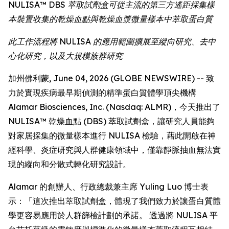
NULISA™ DBS 萃取試劑盒可從主流的第三方遙距採集樣
本裝置收集的乾燥血點與乾燥血漿微量樣本中萃取蛋白質
此工作流程將 NULISA 的應用範圍擴展至縱向研究、去中
心化研究，以及大規模族群研究
加州佛利蒙, June 04, 2026 (GLOBE NEWSWIRE) -- 致
力於實現疾病最早期偵測的精準蛋白質體學頂尖機構
Alamar Biosciences, Inc. (Nasdaq: ALMR)，今天推出了
NULISA™ 乾燥血點 (DBS) 萃取試劑盒，讓研究人員能夠
對家居採集的微量樣本進行 NULISA 檢驗，藉此開啟在神
經科學、炎症研究與人群健康領域中，僅靠靜脈抽血無法實
現的縱向和分散式轉化研究設計。
Alamar 的創辦人、行政總裁兼主席 Yuling Luo 博士表
示：「這次推出萃取試劑盒，體現了我們致力於讓蛋白質體
學更容易應用於人群篩檢計劃的承諾。 透過將 NULISA 平