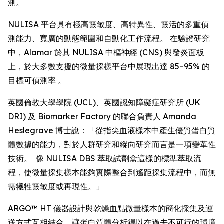
測。
NULISA 平台具有極高靈敏度、高特異性、靈活的多重偵
測能力、寬廣的動態範圍和自動化工作流程。 在驗證研究
中，Alamar 於其 NULISA 中樞神經 (CNS) 與發炎面板
上，於大多數支援的微量採樣平台中展現出達 85–95% 的
目標可偵測率 。
英國倫敦大學學院 (UCL)、英國認知障礙症研究所 (UK
DRI) 及 Biomarker Factory 的聯合負責人 Amanda
Heslegrave 博士說：「從指尖血液樣本中產生優質蛋白質
體數據的能力，對於人群研究和縱向研究而言是一項變革性
技術。 像 NULISA DBS 萃取試劑盒這樣的標準萃取流
程，使微量採集樣本能夠實際整合到遙距採集流程中，而無
需犧牲靈敏度或再現性。」
ARGO™ HT 儀器設計與乾燥血點微量樣本的簡化採集及運
送方式互相結合，讓蛋白質體分析得以在過去不可行的環境